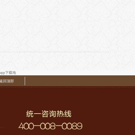
钱包app下载地
返回顶部