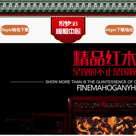
Bitpie钱包下载
bitpie下载地址