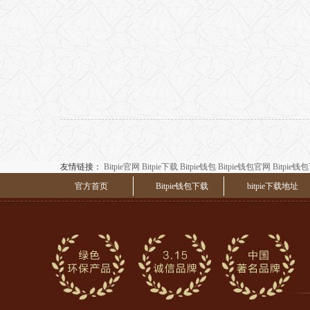
友情链接：
Bitpie官网
Bitpie下载
Bitpie钱包
Bitpie钱包官网
Bitpie钱
官方首页
Bitpie钱包下载
bitpie下载地址