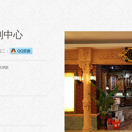
制中心
问二：
HONE